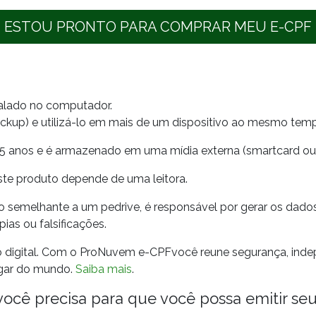
ESTOU PRONTO PARA COMPRAR MEU E-CPF
talado no computador.
ackup) e utilizá-lo em mais de um dispositivo ao mesmo tem
05 anos e é armazenado em uma mídia externa (smartcard ou 
ste produto depende de uma leitora.
emelhante a um pedrive, é responsável por gerar os dados p
as ou falsificações.
 digital. Com o ProNuvem e-CPFvocê reune segurança, indepe
ugar do mundo.
Saiba mais
.
cê precisa para que você possa emitir seu c